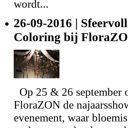
wordt...
26-09-2016 | Sfeervo
Coloring bij FloraZ
Op 25 & 26 september o
FloraZON de najaarsshow
evenement, waar bloemist