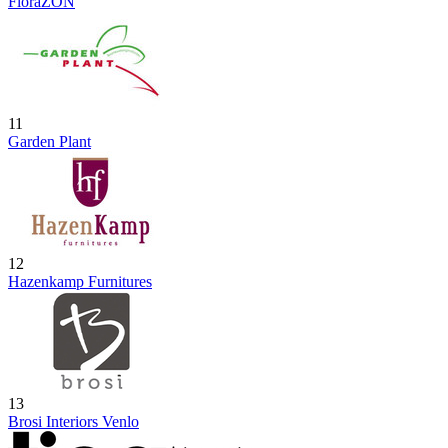
FloraZON
11
Garden Plant
12
Hazenkamp Furnitures
13
Brosi Interiors Venlo