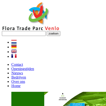
zoeken
Contact
Openingstijden
Nieuws
Bedrijven
Over ons
Home