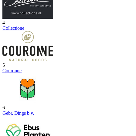
4
Collectione
5
Couronne
6
Gebr. Dings b.v.